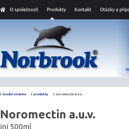
O společnosti
Produkty
Kontakt
Otázky a při
úvodní stránka
produkty
noromectin a.u.v.
Noromectin a.u.v.
inj 500ml