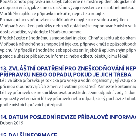
Použití tohoto přípravku musí být založené na místní epidemiologické i
a doporučeních, jak zamezit dalšímu vývoji rezistence na antihelmintika.
V průběhu aplikace přípravku nekuřte, nejezte a nepijte.
Po manipulaci s přípravkem si důkladně umyjte ruce vodou a mýdlem.
V případě zasažení pokožky nebo očí opláchněte exponované místo vel
dostaví potíže, vyhledejte lékařskou pomoc.
Předcházejte náhodnému samopodání injekce. Chraňte jehlu až do okamž
V případě náhodného samopodání injekce, přípravek může způsobit podr
vpichu. V případě náhodného sebepoškození injekčně aplikovaným přípr
pomoc a ukažte příbalovou informaci nebo etiketu ošetřujícímu lékaři.
13. ZVLÁŠTNÍ OPATŘENÍ PRO ZNEŠKODŇOVÁNÍ NE
PŘÍPRAVKU NEBO ODPADU, POKUD JE JICH TŘEBA
Léčivá látka přípravku je toxická pro včely a vodní organismy, její vstu
příčinou dlouhotrvajících změn v životním prostředí. Zamezte kontaminac
Léčivý přípravek se nesmí likvidovat prostřednictvím odpadní vody či 
nepoužitý veterinární léčivý přípravek nebo odpad, který pochází z tohot
podle místních právních předpisů.
14. DATUM POSLEDNÍ REVIZE PŘÍBALOVÉ INFORMA
Duben 2019
15. DALŠÍ INFORMACE