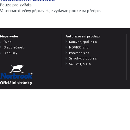
Pouze pro zvířata.
Veterinární léčivý přípravek je vydáván pouze na předpis.
Patička
Mapa webu
Autorizovaní prodejci
Úvod
Komvet, spol. s r.o.
O společnosti
NOVIKO s.r.o.
Produkty
Phramed s.r.o.
Samohýl group a.s.
SG - VET, s. r. o.