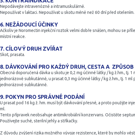
5. KONTRAINDIKACE
Nepodávejte intravenózně a intramuskulárně.
Nepoužívat v laktaci. Nepoužívat u skotu méně než 60 dní před otelením.
6. NEŽÁDOUCÍ ÚČINKY
Ačkoliv je Noromectin injekční roztok velmi dobře snášen, mohou se příl
místní reakce.
7. CÍLOVÝ DRUH ZVÍŘAT
Skot, prasata.
8. DÁVKOVÁNÍ PRO KAŽDÝ DRUH, CESTA A ZPŮSOB
Obecná doporučená dávka u skotu je 0,2 mg účinné látky / kg ž.hm., tj. 1 
jednorázově subkutánně, u prasat 0,3 mg účinné látky / kg ž.hm., tj. 1 ml 
jednorázově subkutánně.
9. POKYN PRO SPRÁVNÉ PODÁNÍ
U prasat pod 16 kg ž. hm. musí být dávkování přesné, a proto použijte injek
ml.
Tento přípravek neobsahuje antimikrobiální konzervans. Očistěte septu
Používejte suché, sterilní jehly a stříkačky.
Z důvodu zvýšení rizika možného vývoje rezistence, které by mohlo vést k