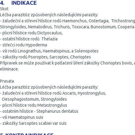
4. INDIKACE
Skot
Léčba parazitóz způsobených následujícími parazity:
- žaludeční a střevní hlístice rodů Haemonchus, Ostertagia, Trichostr
Strongyloides, Nematodirus, Trichuris, Toxocara, Bunostomum, Cooperi
- plicní hlístice rodu Dictyocaulus,
- ostatní hlístice rodů Thelazia
- střečci rodu Hypoderma
- vši rodů Linognathus, Haematopinus, a Solenopotes
- zákožky rodů Psoroptes, Sarcoptes, Chorioptes
Přípravek se může používat k potlačení šíření zákožky Chorioptes bovis, 
eliminace.
Prasata
Léčba parazitóz způsobených následujícími parazity:
- žaludeční a střevní hlístice rodů Ascaris, Hyostrongylus,
Oesophagostomum, Strongyloides
- plicní hlístice rodu Metastrongylus
- ostatním hlístice - Stephanurus dentatus
- vši Haematopinus suis
- zákožky Sarcoptes scabiei var suis