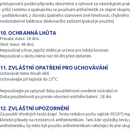
přistupovat k podání přípravku obezřetně a vyhnout se následujícím prak
- příliš častému a opakujícímu se používání anthelmintik ze stejné skupin
- poddávkování, z důvodu špatného stanovení živé hmotnosti, chybného
nedostatečné kalibrace dávkovacího zařízení (pokud je použito)
10. OCHRANNÁ LHŮTA
Prasata: maso: 28 dnů.
Skot: maso: 49 dnů.
Nepoužívat u krav, jejichž mléko je určeno pro lidský konzum.
Nepoužívat u skotu méně než 60 dní před otelením.
11. ZVLÁŠTNÍ OPATŘENÍ PRO UCHOVÁVÁNÍ
Uchovávat mimo dosah dětí.
Uchovávejte při teplotě do 25°C.
Nepoužívejte po uplynutí doby použitelnosti uvedené na krabičce.
Doba použitelnosti po prvním otevření vnitřního balení : 28 dní.
12. ZVLÁŠTNÍ UPOZORNĚNÍ
Za použití vhodných testů (např. Testu redukce počtu vajíček-FECRT) ma
klinické případy na rezistenci k anthelmintikům. Tam, kde výsledky testu 
anthelmintiku, by mělo být použito anthelmintikum náležející do jiné skup