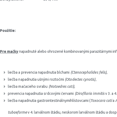
Použitie:
Pre mačky
napadnuté alebo ohrozené kombinovanými parazitárnymi inf
liečba a prevencia napadnutia blchami
(Ctenocephalides felis),
liečba napadnutia ušnými roztočmi
(Otodectes cynotis),
liečba mačacieho svrabu
(Notoedres cati),
prevencia napadnutia srdcovými červami
(Dirofilaria immitis
v 3. a 4
liečba napadnutia gastrointestinálnymihlístovcami (
Toxocara cati
a
tubaeforme
v 4. larválnom štádiu, neskorom larválnom štádiu a dosp