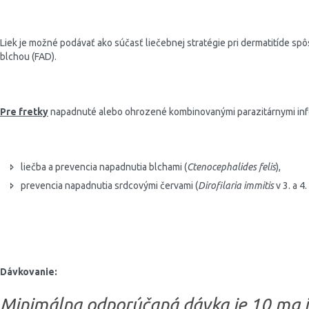
Liek je možné podávať ako súčasť liečebnej stratégie pri dermatitíde spô
blchou (FAD).
Pre fretky
napadnuté alebo ohrozené kombinovanými parazitárnymi inf
liečba a prevencia napadnutia blchami (
Ctenocephalides felis
),
prevencia napadnutia srdcovými červami (
Dirofilaria immitis
v 3. a 4
Dávkovanie:
Minimálna odporúčaná dávka je 10 mg 