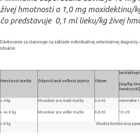
živej hmotnosti a 1,0 mg moxidektinu/kg
čo predstavuje 0,1 ml lieku/kg živej hmo
Dávkovanie sa stanovuje na základe individuálnej veterinárnej diagnózy 
situácie.
Imidaklopr
Hmotnosť
mačky
Odporúčaná veľkosť p
i
p
e
ty
Objem
[m
g
/
k
g
živ
hmotnosti
≤
4
kg
Moxiclear
pre malé mačky
0,4 ml
minimálne
1
> 4
≤
8
kg
Moxiclear
pre veľké mačky
0,8 ml
10–20
> 8
kg
Vhodná kombinácia pipi