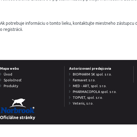
Ak potrebuje informáciu o tomto lieku, kontaktujte miestneho zástupcu 
o registrácii.
Patička
Mapa webu
Autorizovaní predajcovia
Úvod
BIOPHARM SK spol. s r.o.
Spoločnosť
Farmavet s.r.o.
Produkty
MED - ART, spol. s r.o.
PHARMACOPOLA spol. s r.o.
TOPVET, spol. s.r.o.
Veteris, s.r.o.