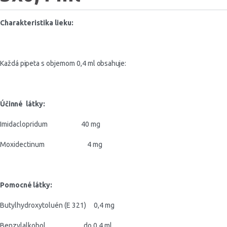
Charakteristika lieku:
Každá pipeta s objemom
0,4 ml
obsahuje
:
Účinné
látky:
Imidaclopridum 40 mg
Moxidectinum 4 mg
Pomocné látky
:
Butylhydroxytoluén (E
321) 0,4 mg
Benzylalkohol do 0,4 ml