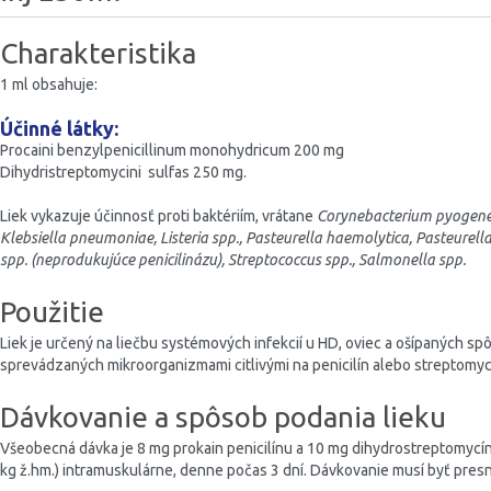
Charakteristika
1 ml obsahuje:
Účinné látky:
Procaini benzylpenicillinum monohydricum 200 mg
Dihydristreptomycini sulfas 250 mg.
Liek vykazuje účinnosť proti baktériím, vrátane
Corynebacterium pyogenes,
Klebsiella pneumoniae, Listeria spp., Pasteurella haemolytica, Pasteurel
spp. (neprodukujúce penicilinázu), Streptococcus spp., Salmonella spp.
Použitie
Liek je určený na liečbu systémových infekcií u HD, oviec a ošípaných s
sprevádzaných mikroorganizmami citlivými na penicilín alebo streptomyc
Dávkovanie a spôsob podania lieku
Všeobecná dávka je 8 mg prokain penicilínu a 10 mg dihydrostreptomycínu 
kg ž.hm.) intramuskulárne, denne počas 3 dní. Dávkovanie musí byť pres