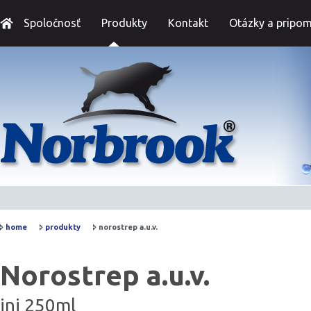
Spoločnosť
Produkty
Kontakt
Otázky a pripom
home
produkty
norostrep a.u.v.
Norostrep a.u.v.
inj 250ml